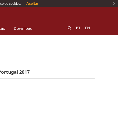
Aceitar
x
uso de cookies.
são
Download
PT
EN
Portugal 2017