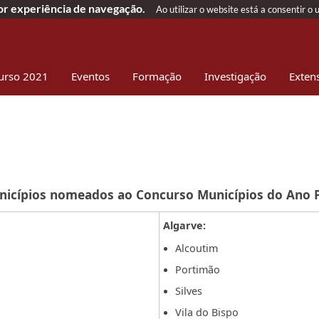
hor experiência de navegação.
Ao utilizar o website está a consentir o 
urso 2021
Eventos
Formação
Investigação
Exten
nicípios nomeados ao Concurso Municípios do Ano 
Algarve:
Alcoutim
Portimão
Silves
Vila do Bispo